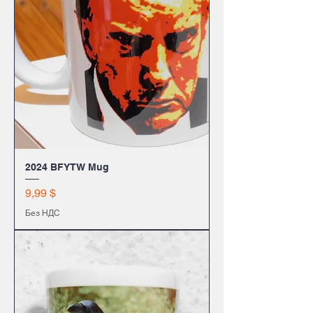
2024 BFYTW Mug
Цена
9,99 $
Без НДС