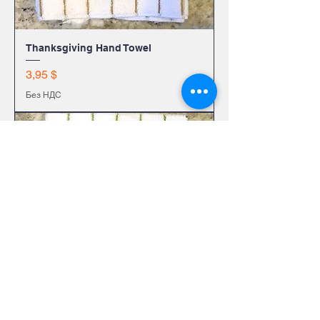
Thanksgiving Hand Towel
Цена
3,95 $
Без НДС