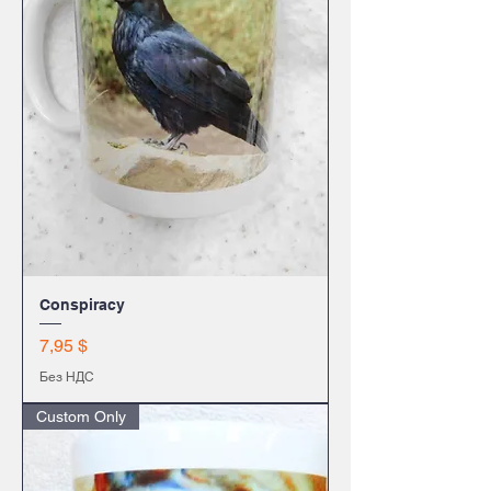
Conspiracy
Цена
7,95 $
Без НДС
Custom Only